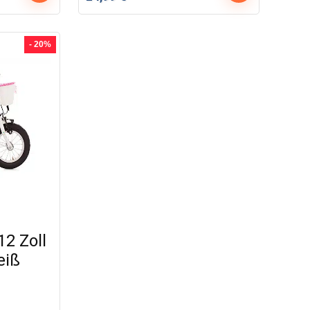
Preis
Preis
war:
ist:
64,99 €
24,99 €.
- 20%
12 Zoll
eiß