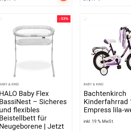
Preis
Preis
Preis
Preis
war:
ist:
war:
ist:
69,99 €
27,49 €.
69,99 €
27,49 €.
- 53%
BABY & KIND
BABY & KIND
HALO Baby Flex
Bachtenkirch
BassiNest – Sicheres
Kinderfahrrad 
und flexibles
Empress lila-w
Beistellbett für
inkl. 19 % MwSt.
Neugeborene | Jetzt