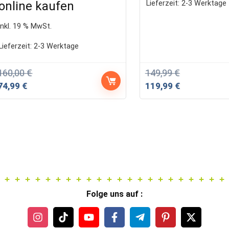
Lieferzeit:
2-3 Werktage
online kaufen
inkl. 19 % MwSt.
Lieferzeit:
2-3 Werktage
160,00
€
149,99
€
Ursprünglicher
Aktueller
Ursprünglicher
Aktueller
74,99
€
119,99
€
Preis
Preis
Preis
Preis
war:
ist:
war:
ist:
160,00 €
74,99 €.
149,99 €
119,99 €.
Folge uns auf :