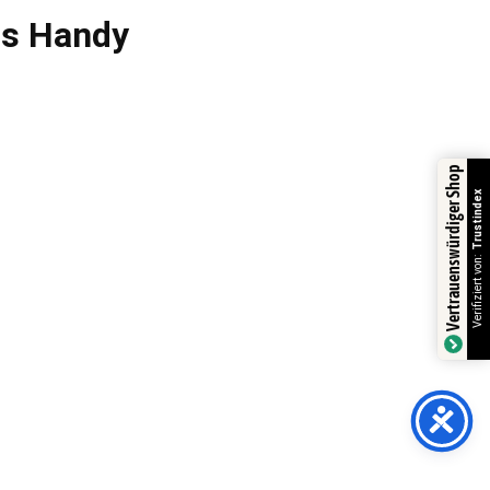
fs Handy
Vertrauenswürdiger Shop
Trustindex
Verifiziert von:
line-Shop.