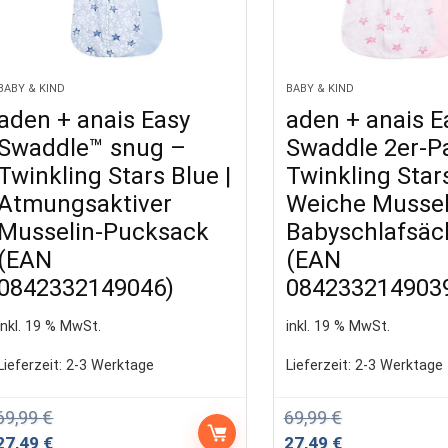
BABY & KIND
BABY & KIND
aden + anais Easy
aden + anais E
Swaddle™ snug –
Swaddle 2er-P
Twinkling Stars Blue |
Twinkling Stars
Atmungsaktiver
Weiche Mussel
Musselin-Pucksack
Babyschlafsäc
(EAN
(EAN
0842332149046)
084233214903
inkl. 19 % MwSt.
inkl. 19 % MwSt.
Lieferzeit:
2-3 Werktage
Lieferzeit:
2-3 Werktage
69,99
€
69,99
€
Ursprünglicher
Aktueller
Ursprünglicher
Aktueller
27,49
€
27,49
€