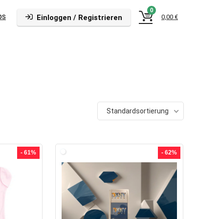
0
ps
Einloggen / Registrieren
0,00
€
Standardsortierung
- 61%
- 62%