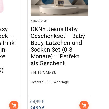
BABY & KIND
asy
DKNY Jeans Baby
ack –
Geschenkset – Baby
 Pink |
Body, Lätzchen und
in-
Socken Set (0-3
ke
Monate) – Perfekt
als Geschenk
9)
inkl. 19 % MwSt.
Lieferzeit:
2-3 Werktage
64,99
€
Ursprünglicher
Aktueller
24,99
€