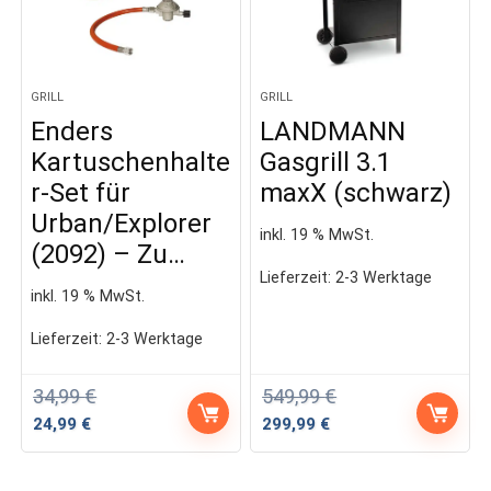
GRILL
GRILL
Enders
LANDMANN
Kartuschenhalte
Gasgrill 3.1
r-Set für
maxX (schwarz)
Urban/Explorer
inkl. 19 % MwSt.
(2092) – Zu…
Lieferzeit:
2-3 Werktage
inkl. 19 % MwSt.
Lieferzeit:
2-3 Werktage
34,99
€
549,99
€
Ursprünglicher
Aktueller
Ursprünglicher
Aktueller
24,99
€
299,99
€
Preis
Preis
Preis
Preis
war:
ist:
war:
ist:
34,99 €
24,99 €.
549,99 €
299,99 €.