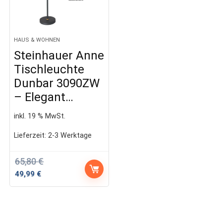
HAUS & WOHNEN
Steinhauer Anne
Tischleuchte
Dunbar 3090ZW
– Elegant…
inkl. 19 % MwSt.
Lieferzeit:
2-3 Werktage
65,80
€
Ursprünglicher
Aktueller
49,99
€
Preis
Preis
war:
ist:
65,80 €
49,99 €.