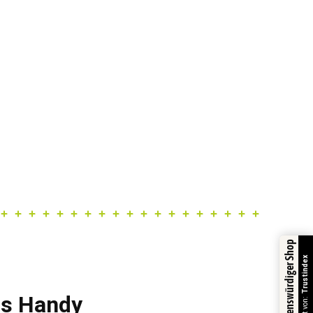
Vertrauenswürdiger Shop
Trustindex
fs Handy