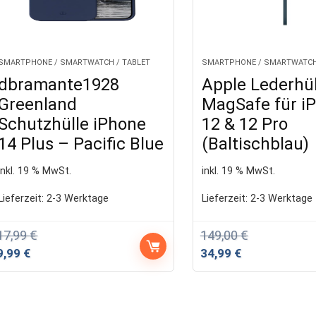
SMARTPHONE / SMARTWATCH / TABLET
SMARTPHONE / SMARTWATCH 
dbramante1928
Apple Lederhül
Greenland
MagSafe für i
Schutzhülle iPhone
12 & 12 Pro
14 Plus – Pacific Blue
(Baltischblau)
inkl. 19 % MwSt.
inkl. 19 % MwSt.
Lieferzeit:
2-3 Werktage
Lieferzeit:
2-3 Werktage
17,99
€
149,00
€
Ursprünglicher
Aktueller
Ursprünglicher
Aktueller
9,99
€
34,99
€
Preis
Preis
Preis
Preis
war:
ist:
war:
ist:
17,99 €
9,99 €.
149,00 €
34,99 €.