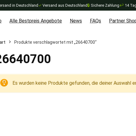
ersand in Deutschland
✓
Versand aus Deutschland
🔒
Sichere Zahlung
↩
14 Tag
p
Alle Bestpreis Angebote
News
FAQs
Partner Sho
art
Produkte verschlagwortet mit „26640700“
26640700
Es wurden keine Produkte gefunden, die deiner Auswahl e