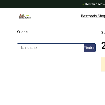
✓
Kostenloser V
Bestpreis Sho
Suche
St
Finden