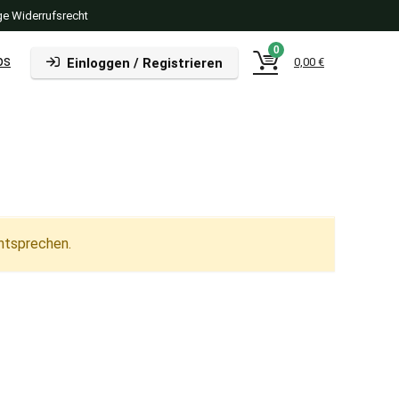
e Widerrufsrecht
0
ps
Einloggen / Registrieren
0,00
€
ntsprechen.