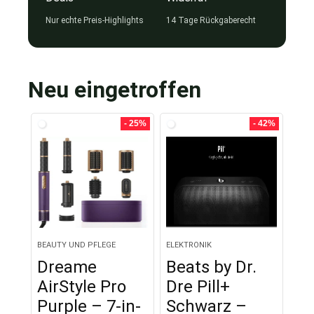
Nur echte Preis-Highlights
14 Tage Rückgaberecht
Neu eingetroffen
- 25%
- 42%
BEAUTY UND PFLEGE
ELEKTRONIK
Dreame
Beats by Dr.
AirStyle Pro
Dre Pill+
Purple – 7-in-
Schwarz –