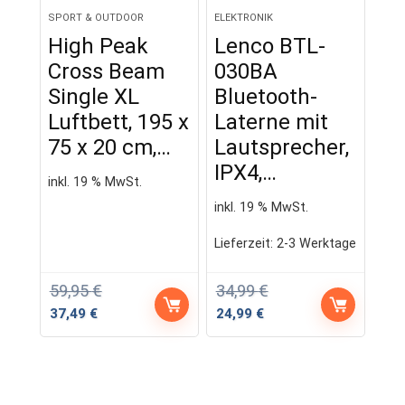
SPORT & OUTDOOR
ELEKTRONIK
High Peak
Lenco BTL-
Cross Beam
030BA
Single XL
Bluetooth-
Luftbett, 195 x
Laterne mit
75 x 20 cm,…
Lautsprecher,
IPX4,…
inkl. 19 % MwSt.
inkl. 19 % MwSt.
Lieferzeit:
2-3 Werktage
59,95
€
34,99
€
Ursprünglicher
Aktueller
Ursprünglicher
Aktueller
37,49
€
24,99
€
Preis
Preis
Preis
Preis
war:
ist:
war:
ist:
59,95 €
37,49 €.
34,99 €
24,99 €.