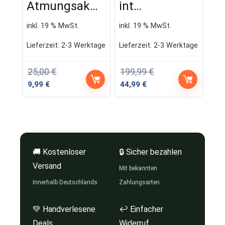
Atmungsak…
int…
inkl. 19 % MwSt.
inkl. 19 % MwSt.
Lieferzeit:
2-3 Werktage
Lieferzeit:
2-3 Werktage
25,00
€
199,99
€
Ursprünglicher
Aktueller
Ursprünglicher
Aktueller
9,99
€
44,99
€
Preis
Preis
Preis
Preis
war:
ist:
war:
ist:
25,00 €
9,99 €.
199,99 €
44,99 €.
🚚 Kostenloser
🔒 Sicher bezahlen
Versand
Mit bekannten
Innerhalb Deutschlands
Zahlungsarten
💚 Handverlesene
↩ Einfacher
Deals
Widerruf