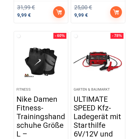
31,99
€
25,00
€
Ursprünglicher
Aktueller
Ursprünglicher
Aktueller
9,99
€
9,99
€
Preis
Preis
Preis
Preis
war:
ist:
war:
ist:
31,99 €
9,99 €.
25,00 €
9,99 €.
- 60%
- 78%
FITNESS
GARTEN & BAUMARKT
Nike Damen
ULTIMATE
Fitness-
SPEED Kfz-
Trainingshand
Ladegerät mit
schuhe Größe
Starthilfe
L –
6V/12V und