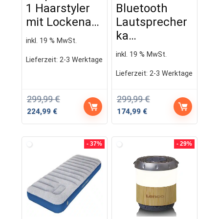
1 Haarstyler
Bluetooth
mit Lockena…
Lautsprecher
ka…
inkl. 19 % MwSt.
inkl. 19 % MwSt.
Lieferzeit:
2-3 Werktage
Lieferzeit:
2-3 Werktage
299,99
€
299,99
€
Ursprünglicher
Aktueller
Ursprünglicher
Aktueller
224,99
€
174,99
€
Preis
Preis
Preis
Preis
war:
ist:
war:
ist:
299,99 €
224,99 €.
299,99 €
174,99 €.
- 37%
- 29%