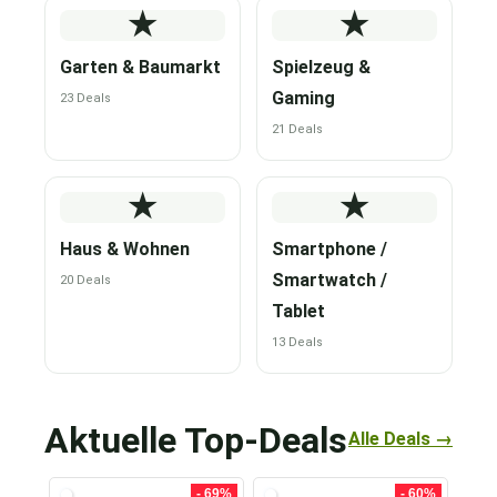
★
★
Garten & Baumarkt
Spielzeug &
Gaming
23 Deals
21 Deals
★
★
Haus & Wohnen
Smartphone /
Smartwatch /
20 Deals
Tablet
13 Deals
Aktuelle Top-Deals
Alle Deals →
- 69%
- 60%