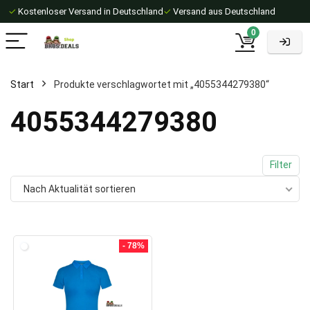
✓
Kostenloser Versand in Deutschland
✓
Versand aus Deutschland
0
Start
Produkte verschlagwortet mit „4055344279380“
4055344279380
Filter
Nach Aktualität sortieren
- 78%