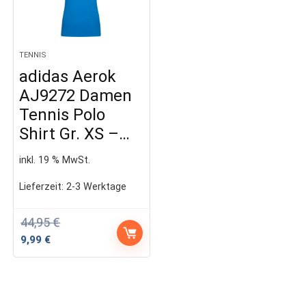
TENNIS
adidas Aerok
AJ9272 Damen
Tennis Polo
Shirt Gr. XS –…
inkl. 19 % MwSt.
Lieferzeit:
2-3 Werktage
44,95
€
Ursprünglicher
Aktueller
9,99
€
Preis
Preis
war:
ist:
44,95 €
9,99 €.