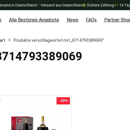
ersand in Deutschland
✓
Versand aus Deutschland
🔒
Sichere Zahlung
↩
14 Tag
p
Alle Bestpreis Angebote
News
FAQs
Partner Sho
art
Produkte verschlagwortet mit „8714793389069“
8714793389069
- 29%