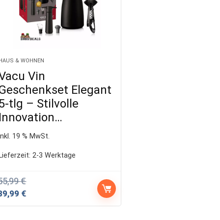
HAUS & WOHNEN
Vacu Vin
Geschenkset Elegant
5-tlg – Stilvolle
Innovation…
inkl. 19 % MwSt.
Lieferzeit:
2-3 Werktage
55,99
€
Ursprünglicher
Aktueller
39,99
€
Preis
Preis
war:
ist: