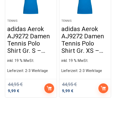
TENNIS
TENNIS
adidas Aerok
adidas Aerok
AJ9272 Damen
AJ9272 Damen
Tennis Polo
Tennis Polo
Shirt Gr. S –…
Shirt Gr. XS –…
inkl. 19 % MwSt.
inkl. 19 % MwSt.
Lieferzeit:
2-3 Werktage
Lieferzeit:
2-3 Werktage
44,95
€
44,95
€
Ursprünglicher
Aktueller
Ursprünglicher
Aktueller
9,99
€
9,99
€
Preis
Preis
Preis
Preis
war:
ist:
war:
ist:
44,95 €
9,99 €.
44,95 €
9,99 €.