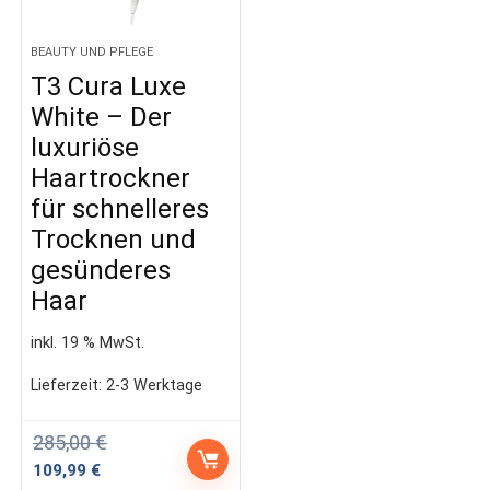
BEAUTY UND PFLEGE
T3 Cura Luxe
White – Der
luxuriöse
Haartrockner
für schnelleres
Trocknen und
gesünderes
Haar
inkl. 19 % MwSt.
Lieferzeit:
2-3 Werktage
285,00
€
Ursprünglicher
Aktueller
109,99
€