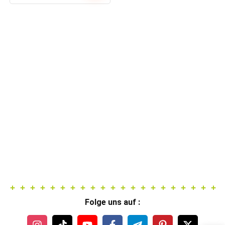
Preis
Preis
war:
ist:
285,00 €
109,99 €.
Folge uns auf :