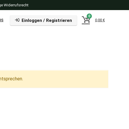
e Widerrufsrecht
0
ps
Einloggen / Registrieren
0,00
€
ntsprechen.