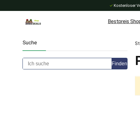
✓
Kostenloser V
Bestpreis Sho
Suche
St
Finden