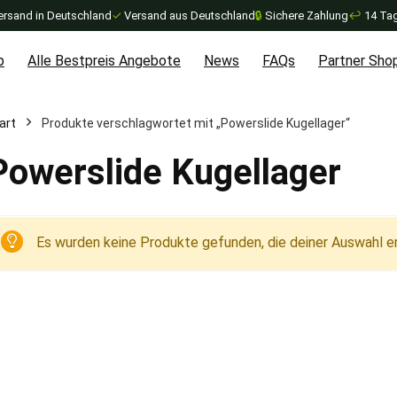
ersand in Deutschland
✓
Versand aus Deutschland
🔒
Sichere Zahlung
↩
14 Tag
p
Alle Bestpreis Angebote
News
FAQs
Partner Sho
art
Produkte verschlagwortet mit „Powerslide Kugellager“
Powerslide Kugellager
Es wurden keine Produkte gefunden, die deiner Auswahl e