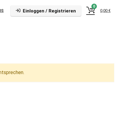
0
ps
Einloggen / Registrieren
0,00
€
ntsprechen.