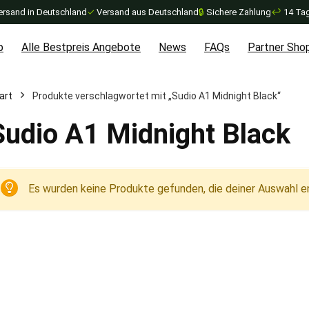
ersand in Deutschland
✓
Versand aus Deutschland
🔒
Sichere Zahlung
↩
14 Tag
p
Alle Bestpreis Angebote
News
FAQs
Partner Sho
art
Produkte verschlagwortet mit „Sudio A1 Midnight Black“
Sudio A1 Midnight Black
Es wurden keine Produkte gefunden, die deiner Auswahl e