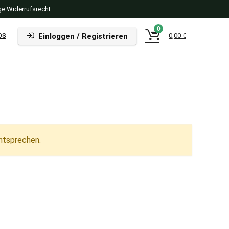
e Widerrufsrecht
0
ps
Einloggen / Registrieren
0,00
€
ntsprechen.