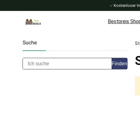
✓
Kostenloser V
Bestpreis Sho
Suche
St
Finden