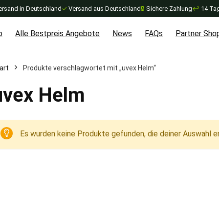
ersand in Deutschland
✓
Versand aus Deutschland
🔒
Sichere Zahlung
↩
14 Tag
p
Alle Bestpreis Angebote
News
FAQs
Partner Sho
art
Produkte verschlagwortet mit „uvex Helm“
uvex Helm
Es wurden keine Produkte gefunden, die deiner Auswahl e