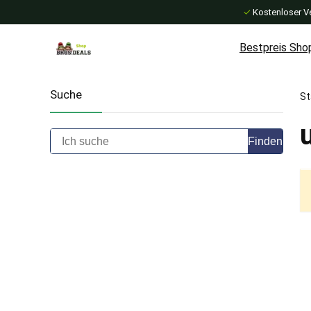
✓
Kostenloser V
Bestpreis Sho
Suche
St
Finden