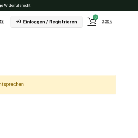
e Widerrufsrecht
0
ps
Einloggen / Registrieren
0,00
€
ntsprechen.