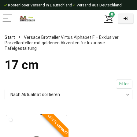
✓
Kostenloser Versand in Deutschland
✓
Versand aus Deutschland
0
Start
Versace Brotteller Virtus Alphabet F – Exklusiver
Porzellanteller mit goldenen Akzenten für luxuriöse
Tafelgestaltung
17 cm
Filter
Nach Aktualität sortieren
LETZTE CHANCE!