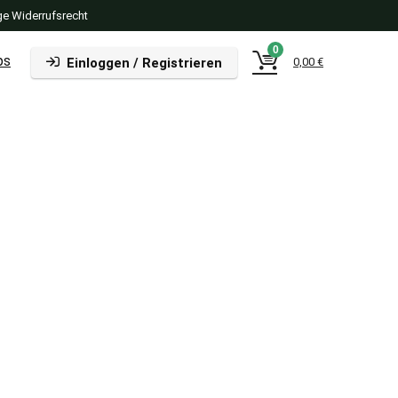
e Widerrufsrecht
0
ps
Einloggen / Registrieren
0,00
€