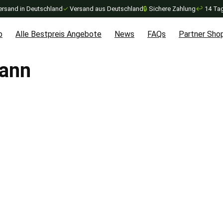
ersand in Deutschland
✓
Versand aus Deutschland
🔒
Sichere Zahlung
↩
14 Tag
p
Alle Bestpreis Angebote
News
FAQs
Partner Sho
ann