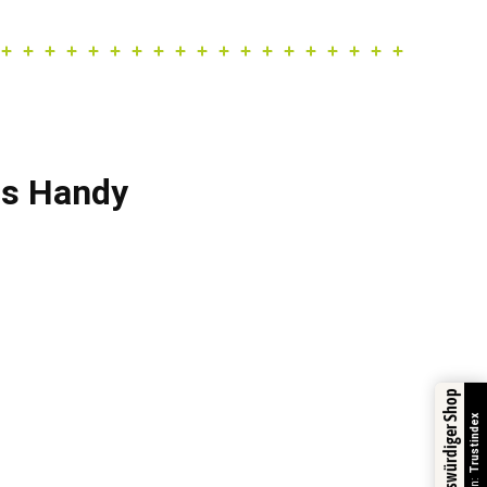
fs Handy
Vertrauenswürdiger Shop
Trustindex