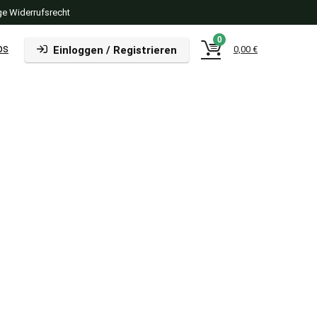
e Widerrufsrecht
0
ps
Einloggen / Registrieren
0,00
€