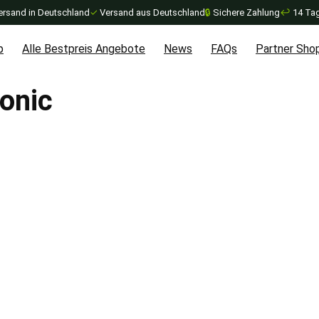
ersand in Deutschland
✓
Versand aus Deutschland
🔒
Sichere Zahlung
↩
14 Tag
p
Alle Bestpreis Angebote
News
FAQs
Partner Sho
ronic