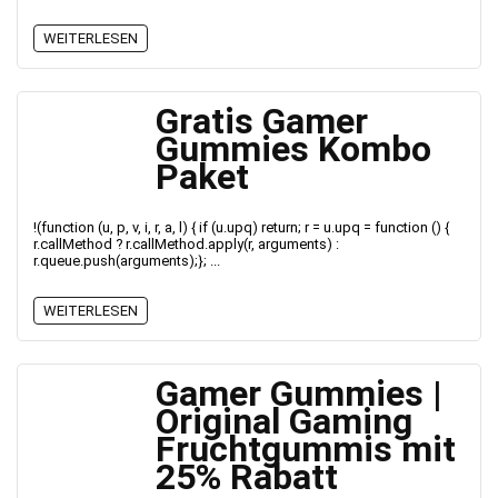
WEITERLESEN
Gratis Gamer
Gummies Kombo
Paket
!(function (u, p, v, i, r, a, l) { if (u.upq) return; r = u.upq = function () {
r.callMethod ? r.callMethod.apply(r, arguments) :
r.queue.push(arguments);}; ...
WEITERLESEN
Gamer Gummies |
Original Gaming
Fruchtgummis mit
25% Rabatt