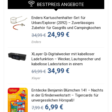
BESTPREIS ANGEBOTE
Enders Kartuschenhalter-Set für
Urban/Explorer (2092) – Zuverlässiges
Zubehör für Gasgrills und Campingkochen
Ursprünglicher
Aktueller
24,99
€
34,99
€
Preis
Preis
war:
ist:
Enders
34,99 €
24,99 €.
XLayer Qi-Digitalwecker mit kabelloser
Ladefunktion – Wecker, Lautsprecher und
kabellose Ladestation in einem
Ursprünglicher
Aktueller
34,99
€
69,99
€
Preis
Preis
war:
ist:
Xlayer
69,99 €
34,99 €.
Entdecke Benjamin Blümchen 141 – Nachts
in der Erfinderwerkstatt – Tigercards für
unvergesslichen Hörspaß!
Ursprünglicher
Aktueller
6,99
€
7,99
€
Preis
Preis