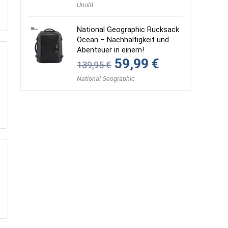
war:
ist:
Unold
249,99 €
174,99 €.
National Geographic Rucksack
Ocean – Nachhaltigkeit und
Abenteuer in einem!
Ursprünglicher
Aktueller
59,99
€
139,95
€
Preis
Preis
war:
ist:
National Geographic
139,95 €
59,99 €.