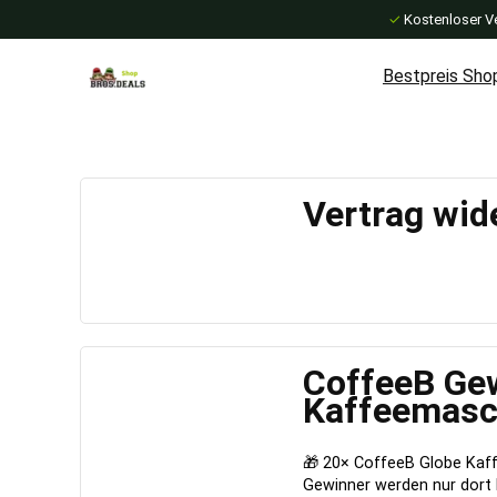
✓
Kostenloser V
Bestpreis Sho
Vertrag wid
CoffeeB Gew
Kaffeemasc
🎁 20× CoffeeB Globe Kaf
Gewinner werden nur dort 