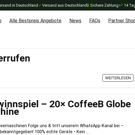
ersand in Deutschland
✓
Versand aus Deutschland
🔒
Sichere Zahlung
↩
14 Tag
p
Alle Bestpreis Angebote
News
FAQs
Partner Sho
errufen
WEITERLESEN
innspiel – 20× CoffeeB Globe
hine
feemaschinen Folge uns & tritt unserem WhatsApp-Kanal bei –
bekanntgegeben! 100% echte Geräte • Kein ...