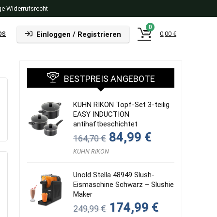
e Widerrufsrecht
0
ps
Einloggen / Registrieren
0,00
€
BESTPREIS ANGEBOTE
KUHN RIKON Topf-Set 3-teilig
EASY INDUCTION
antihaftbeschichtet
Ursprünglicher
Aktueller
84,99
€
164,70
€
Preis
Preis
war:
ist:
KUHN RIKON
164,70 €
84,99 €.
Unold Stella 48949 Slush-
Eismaschine Schwarz – Slushie
Maker
Ursprünglicher
Aktueller
174,99
€
249,99
€
Preis
Preis