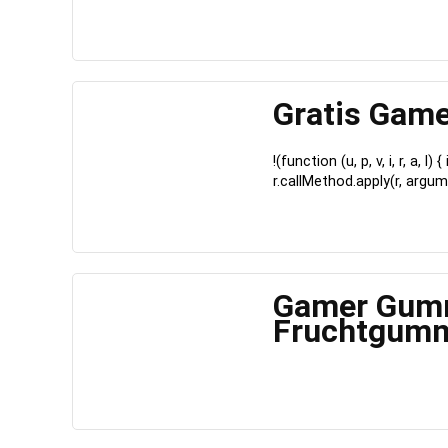
Gratis Gam
!(function (u, p, v, i, r, a, l
r.callMethod.apply(r, argum
Gamer Gumm
Fruchtgumm