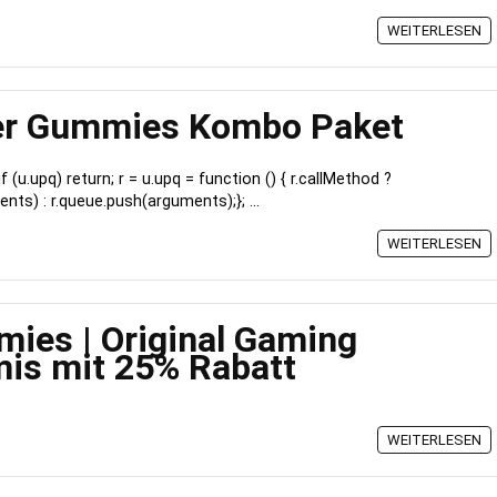
WEITERLESEN
er Gummies Kombo Paket
) { if (u.upq) return; r = u.upq = function () { r.callMethod ?
ents) : r.queue.push(arguments);}; ...
WEITERLESEN
ies | Original Gaming
is mit 25% Rabatt
WEITERLESEN