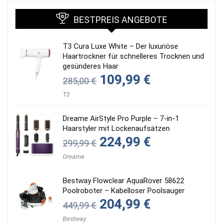
BESTPREIS ANGEBOTE
T3 Cura Luxe White – Der luxuriöse
Haartrockner für schnelleres Trocknen und
gesünderes Haar
Ursprünglicher
Aktueller
109,99
€
285,00
€
Preis
Preis
war:
ist:
T3
285,00 €
109,99 €.
Dreame AirStyle Pro Purple – 7-in-1
Haarstyler mit Lockenaufsätzen
Ursprünglicher
Aktueller
224,99
€
299,99
€
Preis
Preis
war:
ist:
Dreame
299,99 €
224,99 €.
Bestway Flowclear AquaRover 58622
Poolroboter – Kabelloser Poolsauger
Ursprünglicher
Aktueller
204,99
€
449,99
€
Preis
Preis
war:
ist:
Bestway