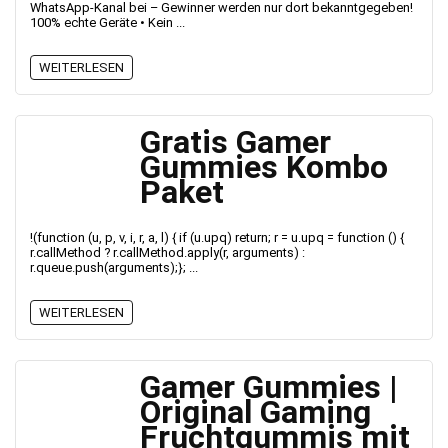
WhatsApp-Kanal bei – Gewinner werden nur dort bekanntgegeben!
100% echte Geräte • Kein ...
WEITERLESEN
Gratis Gamer
Gummies Kombo
Paket
!(function (u, p, v, i, r, a, l) { if (u.upq) return; r = u.upq = function () {
r.callMethod ? r.callMethod.apply(r, arguments) :
r.queue.push(arguments);}; ...
WEITERLESEN
Gamer Gummies |
Original Gaming
Fruchtgummis mit