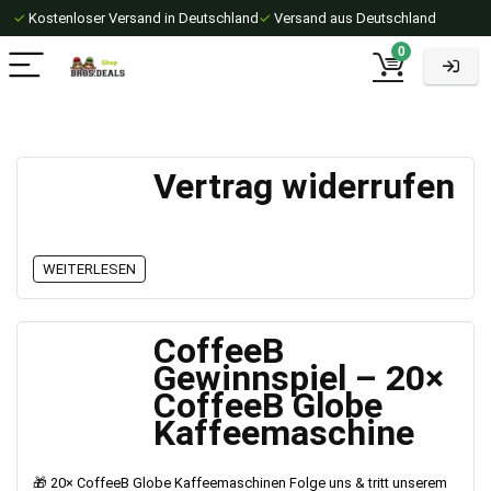
✓
Kostenloser Versand in Deutschland
✓
Versand aus Deutschland
0
Vertrag widerrufen
WEITERLESEN
CoffeeB
Gewinnspiel – 20×
CoffeeB Globe
Kaffeemaschine
🎁 20× CoffeeB Globe Kaffeemaschinen Folge uns & tritt unserem