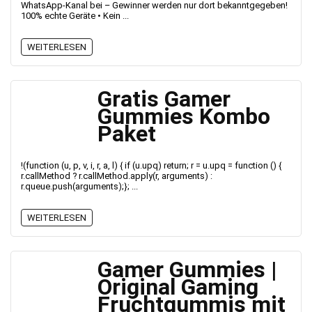
WhatsApp-Kanal bei – Gewinner werden nur dort bekanntgegeben!
100% echte Geräte • Kein ...
WEITERLESEN
Gratis Gamer
Gummies Kombo
Paket
!(function (u, p, v, i, r, a, l) { if (u.upq) return; r = u.upq = function () {
r.callMethod ? r.callMethod.apply(r, arguments) :
r.queue.push(arguments);}; ...
WEITERLESEN
Gamer Gummies |
Original Gaming
Fruchtgummis mit