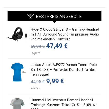
BESTPREIS ANGEBOTE
HyperX Cloud Stinger S – Gaming-Headset
mit 7.1 Surround Sound für präzises Audio
und maximalen Komfort
Ursprünglicher
Aktueller
47,49
€
69,99
€
Preis
Preis
war:
ist:
HyperX
69,99 €
47,49 €.
adidas Aerok AJ9272 Damen Tennis Polo
Shirt Gr. XS – Perfekter Komfort für dein
Tennisspiel
Ursprünglicher
Aktueller
9,99
€
44,95
€
Preis
Preis
war:
ist:
adidas
44,95 €
9,99 €.
Hummel HMLInventus Damen Handball
Trainings-Kurzarm Trikot Gr. S – 210916-