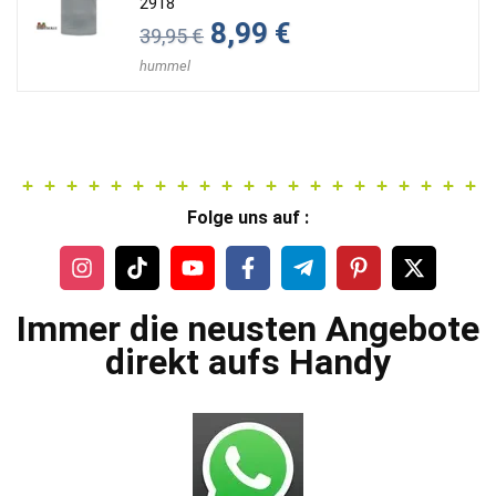
2918
Ursprünglicher
Aktueller
8,99
€
39,95
€
Preis
Preis
war:
ist:
hummel
39,95 €
8,99 €.
Folge uns auf :
Immer die neusten Angebote
direkt aufs Handy