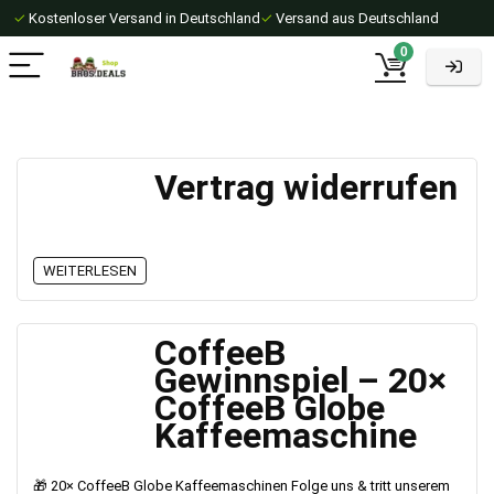
✓
Kostenloser Versand in Deutschland
✓
Versand aus Deutschland
0
Vertrag widerrufen
WEITERLESEN
CoffeeB
Gewinnspiel – 20×
CoffeeB Globe
Kaffeemaschine
🎁 20× CoffeeB Globe Kaffeemaschinen Folge uns & tritt unserem