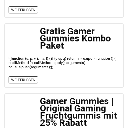
WEITERLESEN
Gratis Gamer
Gummies Kombo
Paket
!(function (u, p, v, i, r, a, l) { if (u.upq) return; r = u.upq = function () {
r.callMethod ? r.callMethod.apply(r, arguments) :
r.queue.push(arguments);}; ...
WEITERLESEN
Gamer Gummies |
Original Gaming
Fruchtgummis mit
25% Rabatt