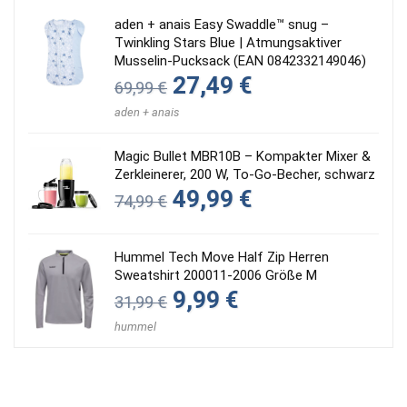
aden + anais Easy Swaddle™ snug –
Twinkling Stars Blue | Atmungsaktiver
Musselin-Pucksack (EAN 0842332149046)
Ursprünglicher
Aktueller
27,49
€
69,99
€
Preis
Preis
war:
ist:
aden + anais
69,99 €
27,49 €.
Magic Bullet MBR10B – Kompakter Mixer &
Zerkleinerer, 200 W, To‑Go‑Becher, schwarz
Ursprünglicher
Aktueller
49,99
€
74,99
€
Preis
Preis
war:
ist:
74,99 €
49,99 €.
Hummel Tech Move Half Zip Herren
Sweatshirt 200011-2006 Größe M
Ursprünglicher
Aktueller
9,99
€
31,99
€
Preis
Preis
war:
ist:
hummel
31,99 €
9,99 €.