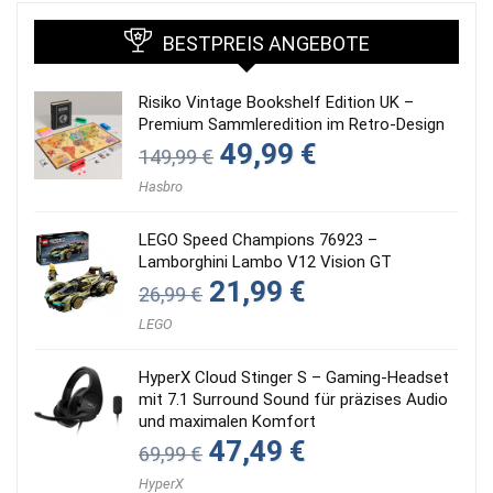
BESTPREIS ANGEBOTE
Risiko Vintage Bookshelf Edition UK –
Premium Sammleredition im Retro-Design
Ursprünglicher
Aktueller
49,99
€
149,99
€
Preis
Preis
war:
ist:
Hasbro
149,99 €
49,99 €.
LEGO Speed Champions 76923 –
Lamborghini Lambo V12 Vision GT
Ursprünglicher
Aktueller
21,99
€
26,99
€
Preis
Preis
war:
ist:
LEGO
26,99 €
21,99 €.
HyperX Cloud Stinger S – Gaming-Headset
mit 7.1 Surround Sound für präzises Audio
und maximalen Komfort
Ursprünglicher
Aktueller
47,49
€
69,99
€
Preis
Preis
war:
ist:
HyperX