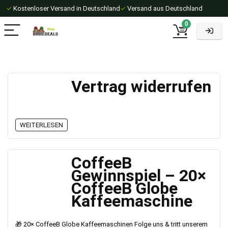
✓
Kostenloser Versand in Deutschland
✓
Versand aus Deutschland
0
Vertrag widerrufen
WEITERLESEN
CoffeeB
Gewinnspiel – 20×
CoffeeB Globe
Kaffeemaschine
🎁 20× CoffeeB Globe Kaffeemaschinen Folge uns & tritt unserem