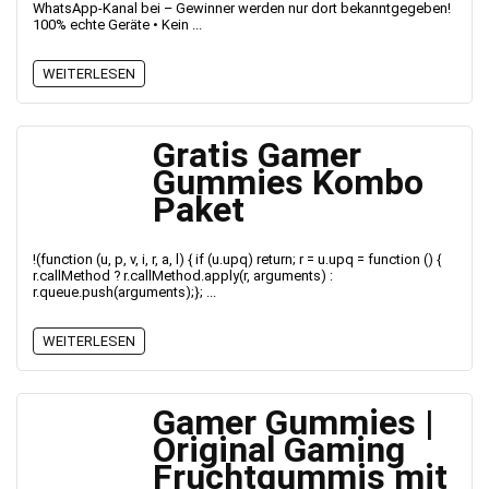
WhatsApp-Kanal bei – Gewinner werden nur dort bekanntgegeben!
100% echte Geräte • Kein ...
WEITERLESEN
Gratis Gamer
Gummies Kombo
Paket
!(function (u, p, v, i, r, a, l) { if (u.upq) return; r = u.upq = function () {
r.callMethod ? r.callMethod.apply(r, arguments) :
r.queue.push(arguments);}; ...
WEITERLESEN
Gamer Gummies |
Original Gaming
Fruchtgummis mit