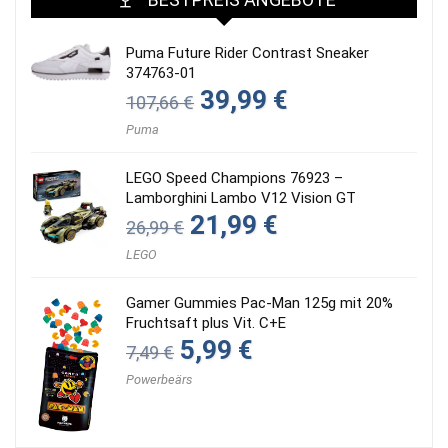
Puma Future Rider Contrast Sneaker
374763-01
Ursprünglicher
Aktueller
39,99
€
107,66
€
Preis
Preis
war:
ist:
Puma
107,66 €
39,99 €.
LEGO Speed Champions 76923 –
Lamborghini Lambo V12 Vision GT
Ursprünglicher
Aktueller
21,99
€
26,99
€
Preis
Preis
war:
ist:
LEGO
26,99 €
21,99 €.
Gamer Gummies Pac-Man 125g mit 20%
Fruchtsaft plus Vit. C+E
Ursprünglicher
Aktueller
5,99
€
7,49
€
Preis
Preis
war:
ist:
Powerbeärs
7,49 €
5,99 €.