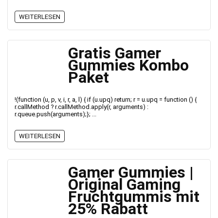
WEITERLESEN
Gratis Gamer
Gummies Kombo
Paket
!(function (u, p, v, i, r, a, l) { if (u.upq) return; r = u.upq = function () {
r.callMethod ? r.callMethod.apply(r, arguments) :
r.queue.push(arguments);}; ...
WEITERLESEN
Gamer Gummies |
Original Gaming
Fruchtgummis mit
25% Rabatt