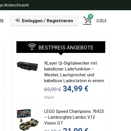
e Widerrufsrecht
0
ps
Einloggen / Registrieren
0,00
€
BESTPREIS ANGEBOTE
XLayer Qi-Digitalwecker mit
kabelloser Ladefunktion –
Wecker, Lautsprecher und
kabellose Ladestation in einem
Ursprünglicher
Aktueller
34,99
€
69,99
€
Preis
Preis
war:
ist:
Xlayer
69,99 €
34,99 €.
LEGO Speed Champions 76923
– Lamborghini Lambo V12
Vision GT
Ursprünglicher
Aktueller