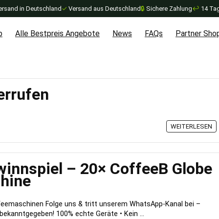
ersand in Deutschland
✓
Versand aus Deutschland
🔒
Sichere Zahlung
↩
14 Tag
p
Alle Bestpreis Angebote
News
FAQs
Partner Sho
errufen
WEITERLESEN
innspiel – 20× CoffeeB Globe
hine
feemaschinen Folge uns & tritt unserem WhatsApp-Kanal bei –
bekanntgegeben! 100% echte Geräte • Kein ...