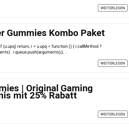
WEITERLESEN
er Gummies Kombo Paket
) { if (u.upq) return; r = u.upq = function () { r.callMethod ?
ents) : r.queue.push(arguments);}; ...
WEITERLESEN
ies | Original Gaming
is mit 25% Rabatt
WEITERLESEN