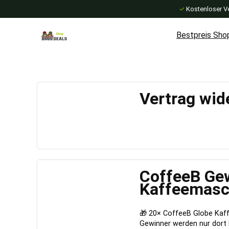
✓
Kostenloser V
Bestpreis Sho
Vertrag wid
CoffeeB Gew
Kaffeemasc
🎁 20× CoffeeB Globe Kaf
Gewinner werden nur dort 