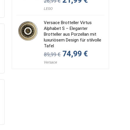
21,99
€
26,99
€
Preis
Preis
war:
ist:
LEGO
26,99 €
21,99 €.
Versace Brotteller Virtus
Alphabet S – Eleganter
Brotteller aus Porzellan mit
luxuriösem Design für stilvolle
Tafel
Ursprünglicher
Aktueller
74,99
€
89,99
€
Preis
Preis
war:
ist:
Versace
89,99 €
74,99 €.