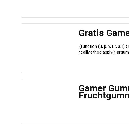
Gratis Gam
!(function (u, p, v, i, r, a, l
r.callMethod.apply(r, argum
Gamer Gumm
Fruchtgumm