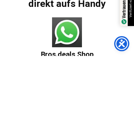
Verifiziert von:
direkt aufs Handy
Bros.deals Shop
AGBs
Impressum
Datenschutzerklärung
Versandarten
Zahlungsmöglichkeiten
Widerrufsbelehrung
Häufig gestellte Fragen
Die durchgestrichenen Preise entsprechen dem bisherigen Preis in
diesem Online-Shop.