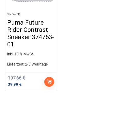
SNEAKER
Puma Future
Rider Contrast
Sneaker 374763-
01
inkl. 19 % MwSt.
Lieferzeit:
2-3 Werktage
107,66
€
Ursprünglicher
Aktueller
39,99
€
Preis
Preis
war:
ist:
107,66 €
39,99 €.