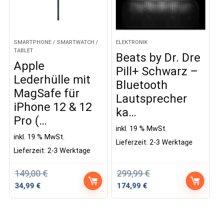
SMARTPHONE / SMARTWATCH /
ELEKTRONIK
TABLET
Beats by Dr. Dre
Apple
Pill+ Schwarz –
Lederhülle mit
Bluetooth
MagSafe für
Lautsprecher
iPhone 12 & 12
ka…
Pro (…
inkl. 19 % MwSt.
inkl. 19 % MwSt.
Lieferzeit:
2-3 Werktage
Lieferzeit:
2-3 Werktage
149,00
€
299,99
€
Ursprünglicher
Aktueller
Ursprünglicher
Aktueller
34,99
€
174,99
€
Preis
Preis
Preis
Preis
war:
ist:
war:
ist:
149,00 €
34,99 €.
299,99 €
174,99 €.