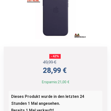
- 42%
49,99
€
Ursprünglicher
Aktueller
28,99
€
Preis
Preis
war:
ist:
Ersparnis:
21,00
€
49,99 €
28,99 €.
Dieses Produkt wurde in den letzten 24
Stunden 1 Mal angesehen.
Bereits 1 Mal verkauft!