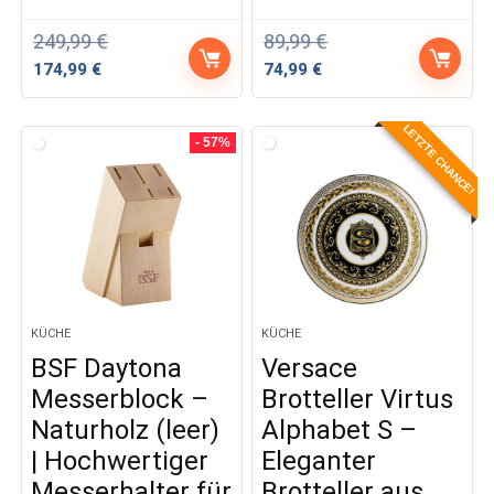
249,99
€
89,99
€
Ursprünglicher
Aktueller
Ursprünglicher
Aktueller
174,99
€
74,99
€
Preis
Preis
Preis
Preis
war:
ist:
war:
ist:
LETZTE CHANCE!
249,99 €
174,99 €.
89,99 €
74,99 €.
- 57%
KÜCHE
KÜCHE
BSF Daytona
Versace
Messerblock –
Brotteller Virtus
Naturholz (leer)
Alphabet S –
| Hochwertiger
Eleganter
Messerhalter für
Brotteller aus