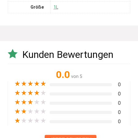
Größe
1L
Kunden Bewertungen
0.0
von 5
★
★
★
★
★
0
★
★
★
★
★
0
★
★
★
★
★
0
★
★
★
★
★
0
★
★
★
★
★
0