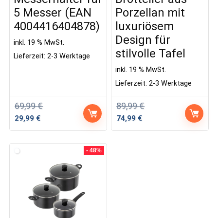
5 Messer (EAN
Porzellan mit
4004416404878)
luxuriösem
Design für
inkl. 19 % MwSt.
stilvolle Tafel
Lieferzeit:
2-3 Werktage
inkl. 19 % MwSt.
Lieferzeit:
2-3 Werktage
69,99
€
89,99
€
Ursprünglicher
Aktueller
Ursprünglicher
Aktueller
29,99
€
74,99
€
Preis
Preis
Preis
Preis
war:
ist:
war:
ist:
69,99 €
29,99 €.
89,99 €
74,99 €.
- 48%