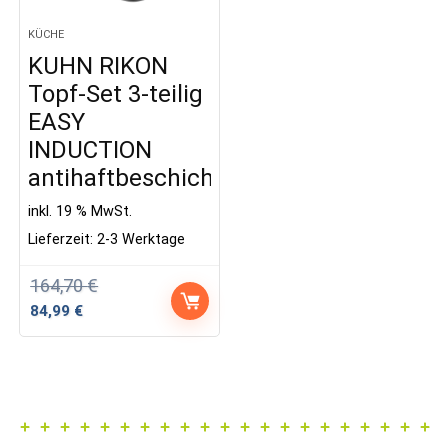
KÜCHE
KUHN RIKON
Topf-Set 3-teilig
EASY
INDUCTION
antihaftbeschichtet
inkl. 19 % MwSt.
Lieferzeit:
2-3 Werktage
164,70
€
Ursprünglicher
Aktueller
84,99
€
Preis
Preis
war:
ist:
164,70 €
84,99 €.