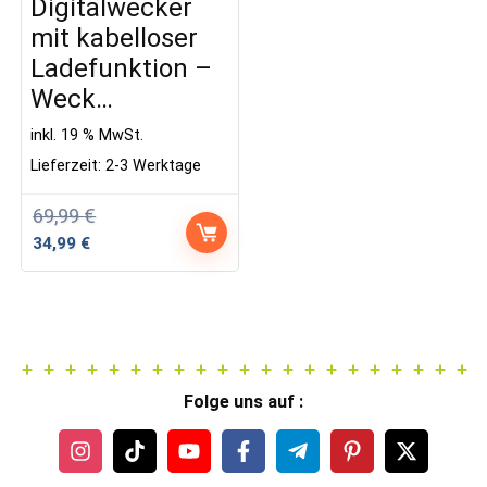
Digitalwecker
mit kabelloser
Ladefunktion –
Weck…
inkl. 19 % MwSt.
Lieferzeit:
2-3 Werktage
69,99
€
Ursprünglicher
Aktueller
34,99
€
Preis
Preis
war:
ist:
69,99 €
34,99 €.
Folge uns auf :