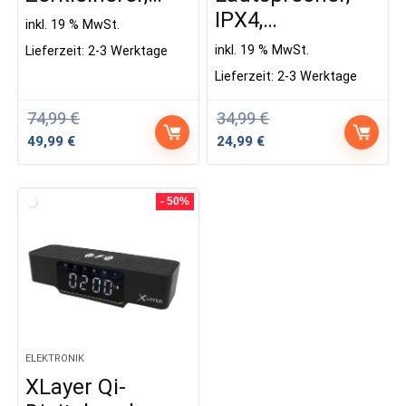
IPX4,…
inkl. 19 % MwSt.
inkl. 19 % MwSt.
Lieferzeit:
2-3 Werktage
Lieferzeit:
2-3 Werktage
74,99
€
34,99
€
Ursprünglicher
Aktueller
Ursprünglicher
Aktueller
49,99
€
24,99
€
Preis
Preis
Preis
Preis
war:
ist:
war:
ist:
74,99 €
49,99 €.
34,99 €
24,99 €.
- 50%
ELEKTRONIK
XLayer Qi-