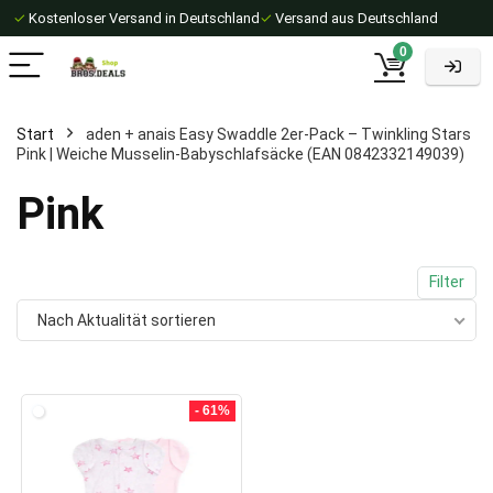
✓
Kostenloser Versand in Deutschland
✓
Versand aus Deutschland
0
Start
aden + anais Easy Swaddle 2er-Pack – Twinkling Stars
Pink | Weiche Musselin-Babyschlafsäcke (EAN 0842332149039)
Pink
Filter
Nach Aktualität sortieren
- 61%