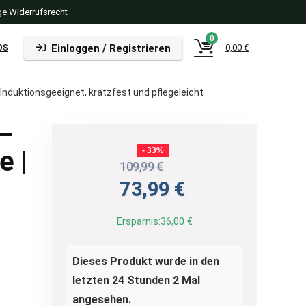
e Widerrufsrecht
0
ps
Einloggen / Registrieren
0,00
€
Induktionsgeeignet, kratzfest und pflegeleicht
 –
e |
- 33%
109,99
€
t
Ursprünglicher
Aktueller
73,99
€
Preis
Preis
war:
ist:
Ersparnis:
36,00
€
109,99 €
73,99 €.
Dieses Produkt wurde in den
letzten 24 Stunden 2 Mal
angesehen.