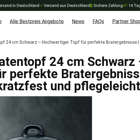
ersand in Deutschland
✓
Versand aus Deutschland
🔒
Sichere Zahlung
↩
14 Tag
p
Alle Bestpreis Angebote
News
FAQs
Partner Sho
opf 24 cm Schwarz – Hochwertiger Topf für perfekte Bratergebnisse | 
ratentopf 24 cm Schwarz
r perfekte Bratergebniss
kratzfest und pflegeleich