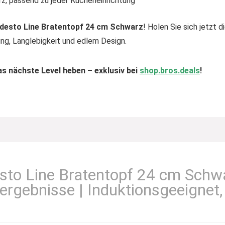
z, passend zu jeder Kücheneinrichtung
odesto Line Bratentopf 24 cm Schwarz
! Holen Sie sich jetzt
ung, Langlebigkeit und edlem Design.
s nächste Level heben – exklusiv bei
shop
.bros
.deals
!
esto Line Bratentopf 24 cm Sch
tergebnisse | Induktionsgeeignet,