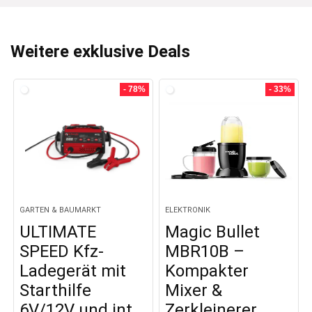
Weitere exklusive Deals
- 78%
- 33%
GARTEN & BAUMARKT
ELEKTRONIK
ULTIMATE
Magic Bullet
SPEED Kfz-
MBR10B –
Ladegerät mit
Kompakter
Starthilfe
Mixer &
6V/12V und int…
Zerkleinerer,…