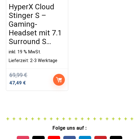
HyperX Cloud
Stinger S –
Gaming-
Headset mit 7.1
Surround S…
inkl. 19 % MwSt.
Lieferzeit:
2-3 Werktage
69,99
€
Ursprünglicher
Aktueller
47,49
€
Preis
Preis
war:
ist:
69,99 €
47,49 €.
Folge uns auf :