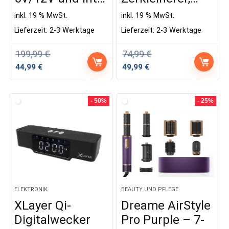
inkl. 19 % MwSt.
inkl. 19 % MwSt.
Lieferzeit:
2-3 Werktage
Lieferzeit:
2-3 Werktage
199,99
€
74,99
€
Ursprünglicher
Aktueller
Ursprünglicher
Aktueller
44,99
€
49,99
€
Preis
Preis
Preis
Preis
war:
ist:
war:
ist:
199,99 €
44,99 €.
74,99 €
49,99 €.
- 50%
- 25%
ELEKTRONIK
BEAUTY UND PFLEGE
XLayer Qi-
Dreame AirStyle
Digitalwecker
Pro Purple – 7-