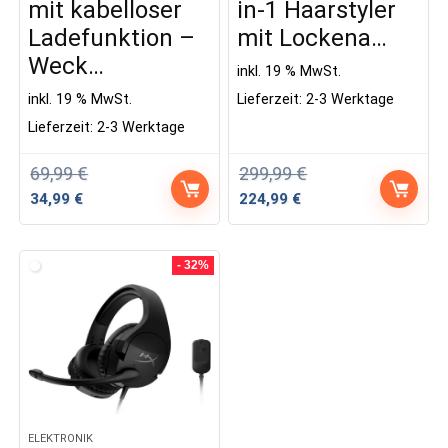
mit kabelloser
in-1 Haarstyler
Ladefunktion –
mit Lockena…
Weck…
inkl. 19 % MwSt.
inkl. 19 % MwSt.
Lieferzeit:
2-3 Werktage
Lieferzeit:
2-3 Werktage
69,99
€
299,99
€
Ursprünglicher
Aktueller
Ursprünglicher
Aktueller
34,99
€
224,99
€
Preis
Preis
Preis
Preis
war:
ist:
war:
ist:
69,99 €
34,99 €.
299,99 €
224,99 €.
- 32%
ELEKTRONIK