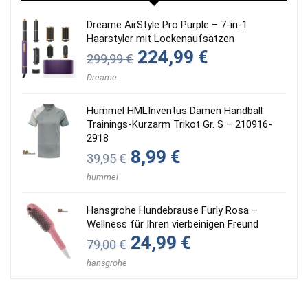
Dreame AirStyle Pro Purple – 7-in-1
Haarstyler mit Lockenaufsätzen
Ursprünglicher
Aktueller
224,99
€
299,99
€
Preis
Preis
war:
ist:
Dreame
299,99 €
224,99 €.
Hummel HMLInventus Damen Handball
Trainings-Kurzarm Trikot Gr. S – 210916-
2918
Ursprünglicher
Aktueller
8,99
€
39,95
€
Preis
Preis
war:
ist:
hummel
39,95 €
8,99 €.
Hansgrohe Hundebrause Furly Rosa –
Wellness für Ihren vierbeinigen Freund
Ursprünglicher
Aktueller
24,99
€
79,00
€
Preis
Preis
war:
ist:
hansgrohe
79,00 €
24,99 €.