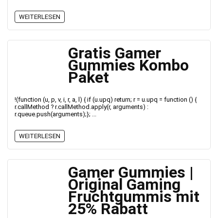
WEITERLESEN
Gratis Gamer
Gummies Kombo
Paket
!(function (u, p, v, i, r, a, l) { if (u.upq) return; r = u.upq = function () {
r.callMethod ? r.callMethod.apply(r, arguments) :
r.queue.push(arguments);}; ...
WEITERLESEN
Gamer Gummies |
Original Gaming
Fruchtgummis mit
25% Rabatt