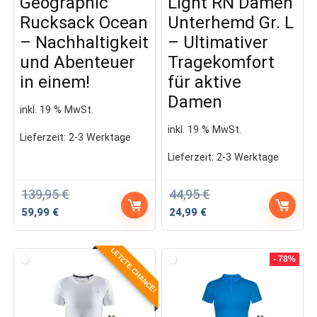
Geographic
Light RN Damen
Rucksack Ocean
Unterhemd Gr. L
– Nachhaltigkeit
– Ultimativer
und Abenteuer
Tragekomfort
in einem!
für aktive
Damen
inkl. 19 % MwSt.
inkl. 19 % MwSt.
Lieferzeit:
2-3 Werktage
Lieferzeit:
2-3 Werktage
139,95
€
44,95
€
Ursprünglicher
Aktueller
Ursprünglicher
Aktueller
59,99
€
24,99
€
Preis
Preis
Preis
Preis
war:
ist:
war:
ist:
LETZTE CHANCE!
139,95 €
59,99 €.
44,95 €
24,99 €.
- 78%