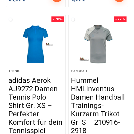
Preis
Preis
Preis
Preis
war:
ist:
war:
ist:
44,95 €
24,99 €.
44,95 €
9,99 €.
- 78%
- 77%
TENNIS
HANDBALL
adidas Aerok
Hummel
AJ9272 Damen
HMLInventus
Tennis Polo
Damen Handball
Shirt Gr. XS –
Trainings-
Perfekter
Kurzarm Trikot
Komfort für dein
Gr. S – 210916-
Tennisspiel
2918