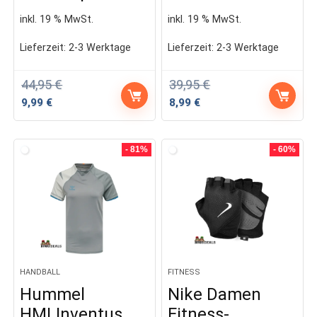
inkl. 19 % MwSt.
inkl. 19 % MwSt.
Lieferzeit:
2-3 Werktage
Lieferzeit:
2-3 Werktage
44,95
€
39,95
€
Ursprünglicher
Aktueller
Ursprünglicher
Aktueller
9,99
€
8,99
€
Preis
Preis
Preis
Preis
war:
ist:
war:
ist:
44,95 €
9,99 €.
39,95 €
8,99 €.
- 81%
- 60%
HANDBALL
FITNESS
Hummel
Nike Damen
HMLInventus
Fitness-