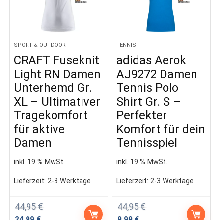
SPORT & OUTDOOR
TENNIS
CRAFT Fuseknit
adidas Aerok
Light RN Damen
AJ9272 Damen
Unterhemd Gr.
Tennis Polo
XL – Ultimativer
Shirt Gr. S –
Tragekomfort
Perfekter
für aktive
Komfort für dein
Damen
Tennisspiel
inkl. 19 % MwSt.
inkl. 19 % MwSt.
Lieferzeit:
2-3 Werktage
Lieferzeit:
2-3 Werktage
44,95
€
44,95
€
Ursprünglicher
Aktueller
Ursprünglicher
Aktueller
24,99
€
9,99
€