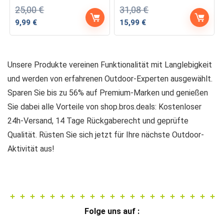
25,00
€
31,08
€
Ursprünglicher
Aktueller
Ursprünglicher
Aktueller
9,99
€
15,99
€
Preis
Preis
Preis
Preis
war:
ist:
war:
ist:
25,00 €
9,99 €.
31,08 €
15,99 €.
Unsere Produkte vereinen Funktionalität mit Langlebigkeit
und werden von erfahrenen Outdoor-Experten ausgewählt.
Sparen Sie bis zu 56% auf Premium-Marken und genießen
Sie dabei alle Vorteile von shop.bros.deals: Kostenloser
24h-Versand, 14 Tage Rückgaberecht und geprüfte
Qualität. Rüsten Sie sich jetzt für Ihre nächste Outdoor-
Aktivität aus!
Folge uns auf :