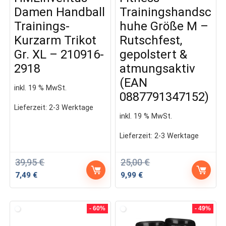
Damen Handball
Trainingshandsc
Trainings-
huhe Größe M –
Kurzarm Trikot
Rutschfest,
Gr. XL – 210916-
gepolstert &
2918
atmungsaktiv
(EAN
inkl. 19 % MwSt.
0887791347152)
Lieferzeit:
2-3 Werktage
inkl. 19 % MwSt.
Lieferzeit:
2-3 Werktage
39,95
€
25,00
€
Ursprünglicher
Aktueller
Ursprünglicher
Aktueller
7,49
€
9,99
€
Preis
Preis
Preis
Preis
war:
ist:
war:
ist:
39,95 €
7,49 €.
25,00 €
9,99 €.
- 60%
- 49%