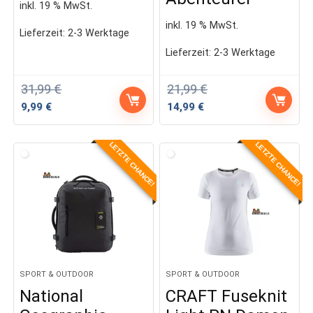
inkl. 19 % MwSt.
inkl. 19 % MwSt.
Lieferzeit:
2-3 Werktage
Lieferzeit:
2-3 Werktage
31,99
€
21,99
€
Ursprünglicher
Aktueller
Ursprünglicher
Aktueller
9,99
€
14,99
€
Preis
Preis
Preis
Preis
war:
ist:
war:
ist:
LETZTE CHANCE!
LETZTE CHANCE!
31,99 €
9,99 €.
21,99 €
14,99 €.
SPORT & OUTDOOR
SPORT & OUTDOOR
National
CRAFT Fuseknit