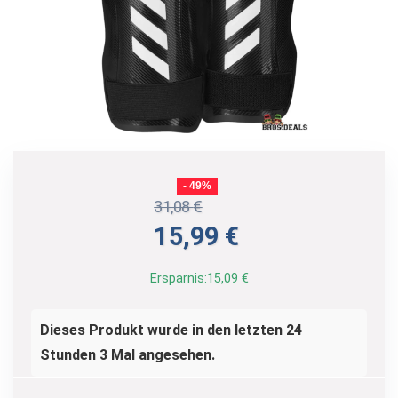
- 49%
31,08
€
Ursprünglicher
Aktueller
15,99
€
Preis
Preis
war:
ist:
Ersparnis:
15,09
€
31,08 €
15,99 €.
Dieses Produkt wurde in den letzten 24
Stunden 3 Mal angesehen.