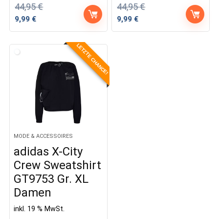
44,95
€
44,95
€
Ursprünglicher
Aktueller
Ursprünglicher
Aktueller
9,99
€
9,99
€
Preis
Preis
Preis
Preis
war:
ist:
war:
ist:
LETZTE CHANCE!
44,95 €
9,99 €.
44,95 €
9,99 €.
MODE & ACCESSOIRES
adidas X-City
Crew Sweatshirt
GT9753 Gr. XL
Damen
inkl. 19 % MwSt.