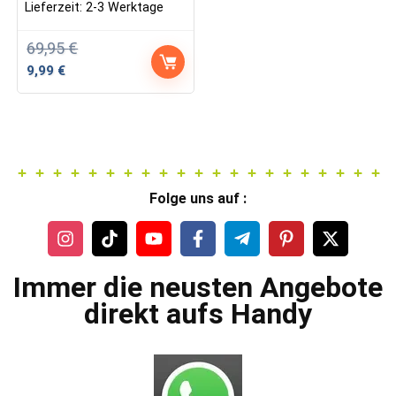
Lieferzeit:
2-3 Werktage
69,95
€
Ursprünglicher
Aktueller
9,99
€
Preis
Preis
war:
ist:
69,95 €
9,99 €.
Folge uns auf :
Immer die neusten Angebote
direkt aufs Handy