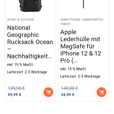
SPORT & OUTDOOR
SMARTPHONE / SMARTWATCH /
TABLET
National
Apple
Geographic
Lederhülle mit
Rucksack Ocean
MagSafe für
–
iPhone 12 & 12
Nachhaltigkeit…
Pro (…
inkl. 19 % MwSt.
inkl. 19 % MwSt.
Lieferzeit:
2-3 Werktage
Lieferzeit:
2-3 Werktage
139,95
€
149,00
€
Ursprünglicher
Aktueller
Ursprünglicher
Aktueller
59,99
€
34,99
€
Preis
Preis
Preis
Preis
war:
ist:
war:
ist:
139,95 €
59,99 €.
149,00 €
34,99 €.