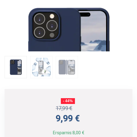
- 44%
17,99
€
Ursprünglicher
Aktueller
9,99
€
Preis
Preis
war:
ist:
Ersparnis:
8,00
€