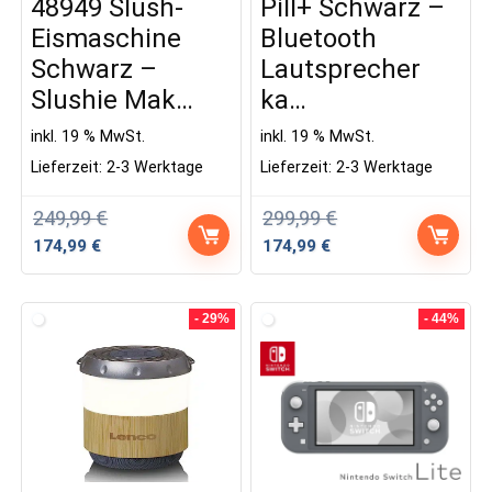
48949 Slush-
Pill+ Schwarz –
Eismaschine
Bluetooth
Schwarz –
Lautsprecher
Slushie Mak…
ka…
inkl. 19 % MwSt.
inkl. 19 % MwSt.
Lieferzeit:
2-3 Werktage
Lieferzeit:
2-3 Werktage
249,99
€
299,99
€
Ursprünglicher
Aktueller
Ursprünglicher
Aktueller
174,99
€
174,99
€
Preis
Preis
Preis
Preis
war:
ist:
war:
ist:
249,99 €
174,99 €.
299,99 €
174,99 €.
- 29%
- 44%