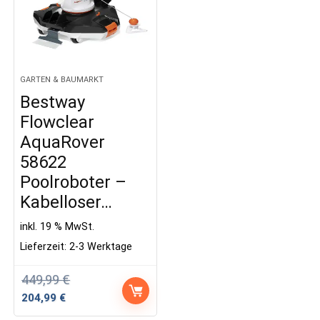
GARTEN & BAUMARKT
Bestway
Flowclear
AquaRover
58622
Poolroboter –
Kabelloser…
inkl. 19 % MwSt.
Lieferzeit:
2-3 Werktage
449,99
€
Ursprünglicher
Aktueller
204,99
€
Preis
Preis