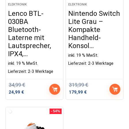
ELEKTRONIK
ELEKTRONIK
Lenco BTL-
Nintendo Switch
030BA
Lite Grau –
Bluetooth-
Kompakte
Laterne mit
Handheld-
Lautsprecher,
Konsol…
IPX4,…
inkl. 19 % MwSt.
inkl. 19 % MwSt.
Lieferzeit:
2-3 Werktage
Lieferzeit:
2-3 Werktage
34,99
€
319,99
€
Ursprünglicher
Aktueller
Ursprünglicher
Aktueller
24,99
€
179,99
€
Preis
Preis
Preis
Preis
war:
ist:
war:
ist:
34,99 €
24,99 €.
319,99 €
179,99 €.
- 54%