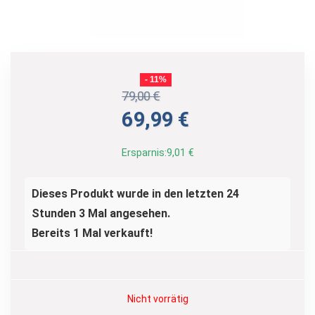
- 11%
79,00
€
Ursprünglicher
Aktueller
69,99
€
Preis
Preis
war:
ist:
Ersparnis:
9,01
€
79,00 €
69,99 €.
Dieses Produkt wurde in den letzten 24
Stunden 3 Mal angesehen.
Bereits 1 Mal verkauft!
Nicht vorrätig