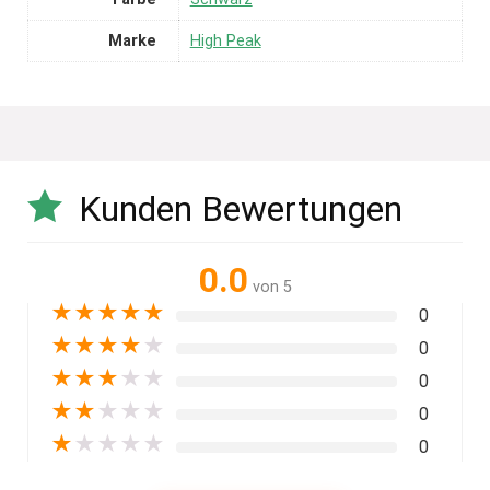
Marke
High Peak
Kunden Bewertungen
0.0
von 5
★
★
★
★
★
0
★
★
★
★
★
0
★
★
★
★
★
0
★
★
★
★
★
0
★
★
★
★
★
0