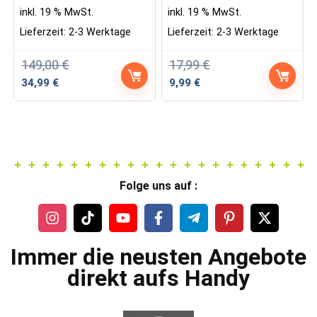
inkl. 19 % MwSt.
inkl. 19 % MwSt.
Lieferzeit:
2-3 Werktage
Lieferzeit:
2-3 Werktage
149,00
€
17,99
€
Ursprünglicher
Aktueller
Ursprünglicher
Aktueller
34,99
€
9,99
€
Preis
Preis
Preis
Preis
war:
ist:
war:
ist:
149,00 €
34,99 €.
17,99 €
9,99 €.
Folge uns auf :
Immer die neusten Angebote
direkt aufs Handy